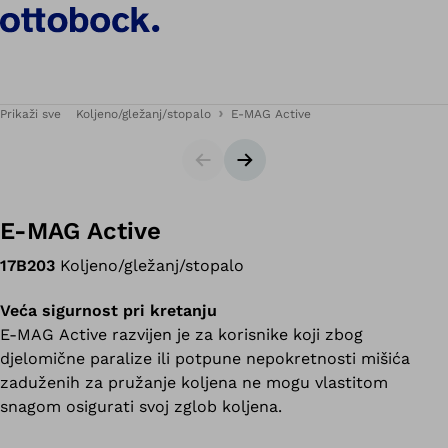
Prikaži sve
Koljeno/gležanj/stopalo
E-MAG Active
Klizač
Sljedeći slajd
E-MAG Active
17B203
Koljeno/gležanj/stopalo
Veća sigurnost pri kretanju
E-MAG Active razvijen je za korisnike koji zbog
djelomične paralize ili potpune nepokretnosti mišića
zaduženih za pružanje koljena ne mogu vlastitom
snagom osigurati svoj zglob koljena.