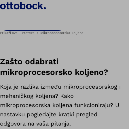
Povjerenje. Kretanje. Život.
Rezervirajte termin za probu
Prikaži sve
Proteze
Mikroprocesorska koljena
Zašto odabrati
mikroprocesorsko koljeno?
Koja je razlika između mikroprocesorskog i
mehaničkog koljena? Kako
mikroprocesorska koljena funkcioniraju? U
nastavku pogledajte kratki pregled
odgovora na vaša pitanja.