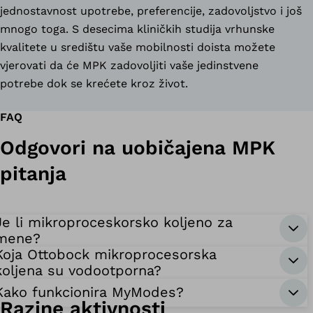
jednostavnost upotrebe, preferencije, zadovoljstvo i još
mnogo toga. S desecima kliničkih studija vrhunske
kvalitete u središtu vaše mobilnosti doista možete
vjerovati da će MPK zadovoljiti vaše jedinstvene
potrebe dok se krećete kroz život.
FAQ
Odgovori na uobičajena MPK
pitanja
Je li mikroproceskorsko koljeno za
mene?
Koja Ottobock mikroprocesorska
koljena su vodootporna?
Kako funkcionira MyModes?
Razine aktivnosti