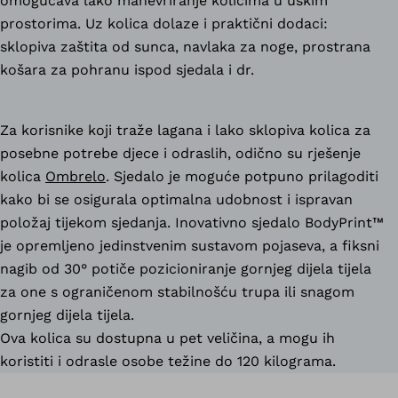
omogućava lako manevriranje kolicima u uskim
prostorima. Uz kolica dolaze i praktični dodaci:
sklopiva zaštita od sunca, navlaka za noge, prostrana
košara za pohranu ispod sjedala i dr.
Za korisnike koji traže lagana i lako sklopiva kolica za
posebne potrebe djece i odraslih, odično su rješenje
kolica
Ombrelo
. Sjedalo je moguće potpuno prilagoditi
kako bi se osigurala optimalna udobnost i ispravan
položaj tijekom sjedanja. Inovativno sjedalo BodyPrint™
je opremljeno jedinstvenim sustavom pojaseva, a fiksni
nagib od 30° potiče pozicioniranje gornjeg dijela tijela
za one s ograničenom stabilnošću trupa ili snagom
gornjeg dijela tijela.
Ova kolica su dostupna u pet veličina, a mogu ih
koristiti i odrasle osobe težine do 120 kilograma.