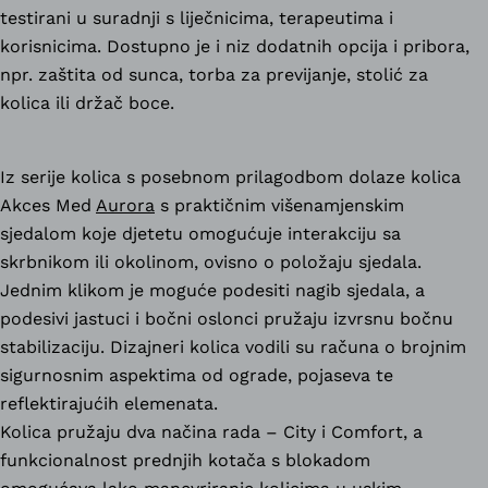
testirani u suradnji s liječnicima, terapeutima i
korisnicima. Dostupno je i niz dodatnih opcija i pribora,
npr. zaštita od sunca, torba za previjanje, stolić za
kolica ili držač boce.
Iz serije kolica s posebnom prilagodbom dolaze kolica
Akces Med
Aurora
s praktičnim višenamjenskim
sjedalom koje djetetu omogućuje interakciju sa
skrbnikom ili okolinom, ovisno o položaju sjedala.
Jednim klikom je moguće podesiti nagib sjedala, a
podesivi jastuci i bočni oslonci pružaju izvrsnu bočnu
stabilizaciju. Dizajneri kolica vodili su računa o brojnim
sigurnosnim aspektima od ograde, pojaseva te
reflektirajućih elemenata.
Kolica pružaju dva načina rada – City i Comfort, a
funkcionalnost prednjih kotača s blokadom