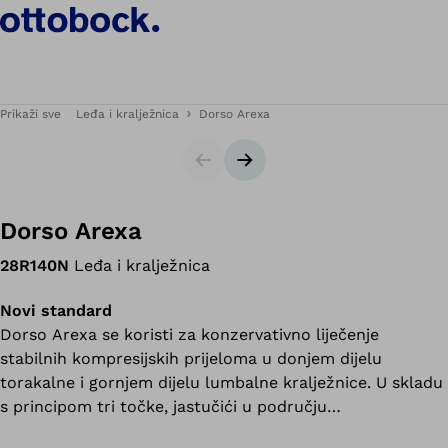
Prikaži sve
Leđa i kralježnica
Dorso Arexa
Klizač
Sljedeći slajd
Dorso Arexa
28R140N
Leđa i kralježnica
Novi standard
Dorso Arexa se koristi za konzervativno liječenje
stabilnih kompresijskih prijeloma u donjem dijelu
torakalne i gornjem dijelu lumbalne kralježnice. U skladu
s principom tri točke, jastučići u području
torakolumbalnog prijelaza te u sternalnom i simfiznom