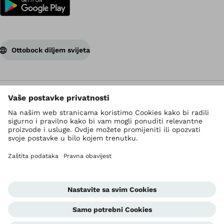
Ottobock diljem svijeta
Autorsko pravo ima Ottobock
Postavke zaštite podataka
Pravila zaštite privatnosti
Uvjeti korištenja
Imprint
Ottobock globalno
Jedinica za zviždanje
Kontakt obrazac