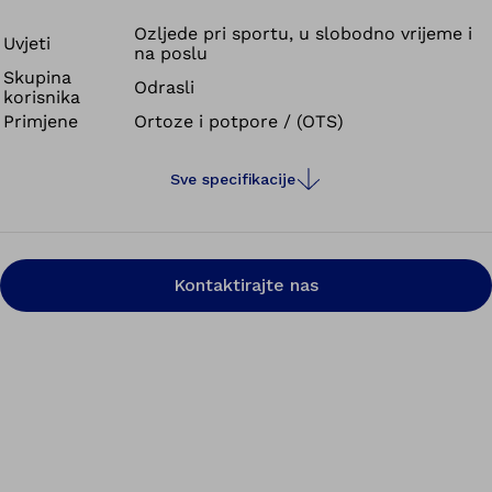
području ispravljaju kralježnicu u sagitalnoj ravnini.
Ventralni segmenti kralježaka su rasterećeni, a vaši
Ozljede pri sportu, u slobodno vrijeme i
Uvjeti
na poslu
pacijenti osjećaju manje boli. Ortoza za hiperekstenziju
Skupina
Dorso Arexa 28R140N i dalje omogućuje bočno
Odrasli
korisnika
naginjanje i rotaciju trupa.
Primjene
Ortoze i potpore / (OTS)
Sve specifikacije
Kontaktirajte nas