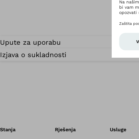
Upute za uporabu
Izjava o sukladnosti
Stanja
Rješenja
Usluge