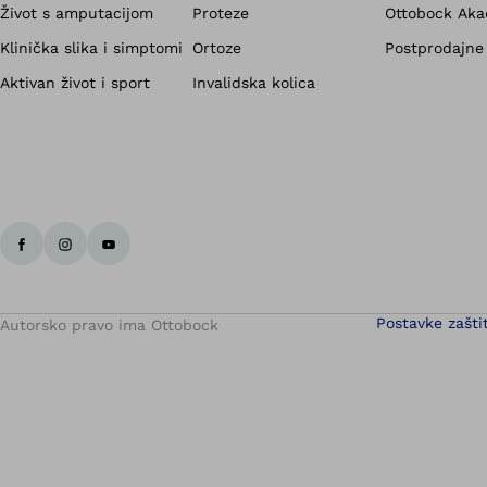
Život s amputacijom
Proteze
Ottobock Aka
Klinička slika i simptomi
Ortoze
Postprodajne
Aktivan život i sport
Invalidska kolica
Postavke zašti
Autorsko pravo ima Ottobock