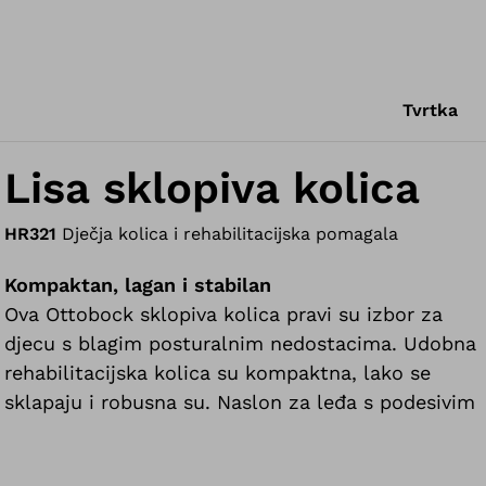
Tvrtka
Lisa sklopiva kolica
HR321
Dječja kolica i rehabilitacijska pomagala
Kompaktan, lagan i stabilan
Ova Ottobock sklopiva kolica pravi su izbor za
djecu s blagim posturalnim nedostacima. Udobna
rehabilitacijska kolica su kompaktna, lako se
sklapaju i robusna su. Naslon za leđa s podesivim
kutom može se u nekoliko sekundi vratiti u
položaj za odmor. Također nude i oslonac za noge