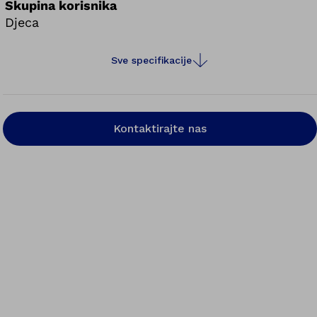
s podesivom visinom. Pričvrsne točke za pojas
Skupina korisnika
omogućuju prijevoz u automobilu opremljenom za
Djeca
tu svrhu.
Sve specifikacije
Kontaktirajte nas