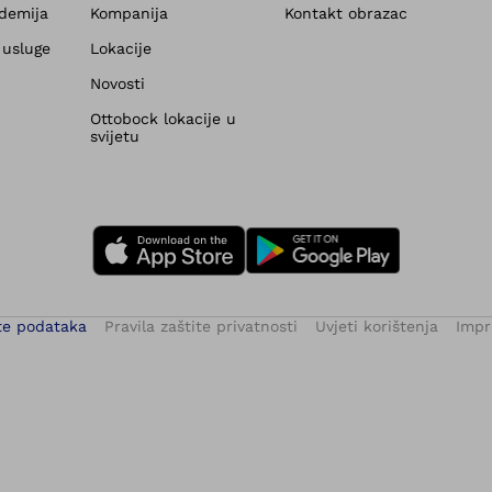
demija
Kompanija
Kontakt obrazac
 usluge
Lokacije
Novosti
Ottobock lokacije u
svijetu
te podataka
Pravila zaštite privatnosti
Uvjeti korištenja
Impr