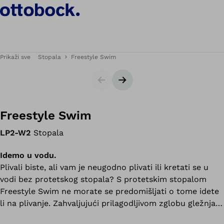
Prikaži sve
Stopala
Freestyle Swim
Klizač
Sljedeći slajd
Freestyle Swim
LP2-W2
Stopala
Idemo u vodu.
Plivali biste, ali vam je neugodno plivati ili kretati se u
vodi bez protetskog stopala? S protetskim stopalom
Freestyle Swim ne morate se predomišljati o tome idete
li na plivanje. Zahvaljujući prilagodljivom zglobu gležnja
možete sa svojim protetskim stopalom hodati do vode te