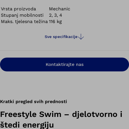
ga onda jednostavnim pritiskom gumba prilagoditi za
plivanje.
Vrsta proizvoda
Mechanic
Stupanj mobilnosti
2, 3, 4
Maks. tjelesna težina
116 kg
Sve specifikacije
Kontaktirajte nas
Kratki pregled svih prednosti
Freestyle Swim – djelotvorno i
štedi energiju