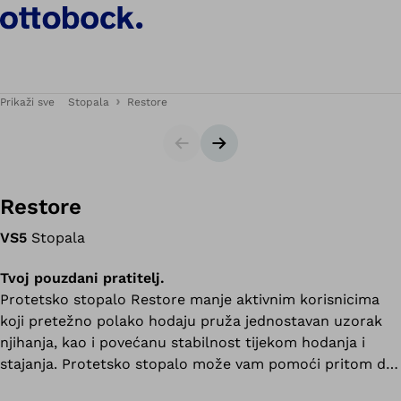
Prikaži sve
Stopala
Restore
Klizač
Sljedeći slajd
Restore
VS5
Stopala
Tvoj pouzdani pratitelj.
Protetsko stopalo Restore manje aktivnim korisnicima
koji pretežno polako hodaju pruža jednostavan uzorak
njihanja, kao i povećanu stabilnost tijekom hodanja i
stajanja. Protetsko stopalo može vam pomoći pritom da
se sigurnije osjećate pri obavljanju svojih svakodnevnih