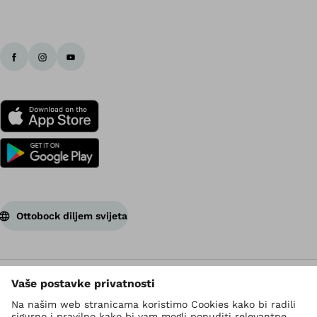
Ottobock diljem svijeta
Autorsko pravo ima Ottobock
Postavke zaštite podataka