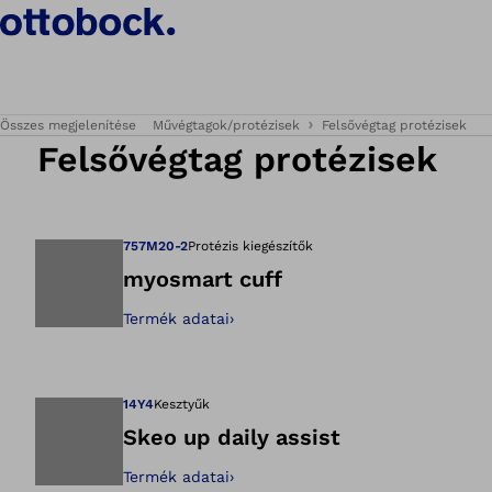
Összes megjelenítése
Művégtagok/protézisek
Felsővégtag protézisek
Felsővégtag protézisek
757M20-2
Protézis kiegészítők
myosmart cuff
Termék adatai
›
Megnyitja a képet
14Y4
Kesztyűk
Skeo up daily assist
Termék adatai
›