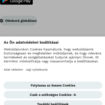
Ottobock globálisan
Szerzői jogok az Ottobock vállalatnál
Adatvédelmi beállítások
Impresszum
Adatkezelési irányelvek
Felhasználási feltételek
Corporate Home
Bejelentő egység