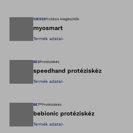
Megnyitja a képet
13E522
Protézis kiegészítők
myosmart
Termék adatai
›
Megnyitja a képet
8E2
Protéziskéz
speedhand protéziskéz
Termék adatai
›
Megnyitja a képet
8E7*
Protéziskéz
bebionic protéziskéz
Termék adatai
›