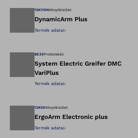
12K110N
Könyökízület
DynamicArm Plus
Termék adatai
›
Megnyitja a képet
8E33
Protéziskéz
System Electric Greifer DMC
VariPlus
Megnyitja a képet
Termék adatai
›
12K50
Könyökízület
ErgoArm Electronic plus
Termék adatai
›