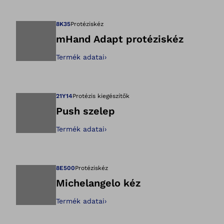
Megnyitja a képet
8K35
Protéziskéz
mHand Adapt protéziskéz
Termék adatai
›
Megnyitja a képet
21Y14
Protézis kiegészítők
Push szelep
Termék adatai
›
Megnyitja a képet
8E500
Protéziskéz
Michelangelo kéz
Termék adatai
›
Megnyitja a képet