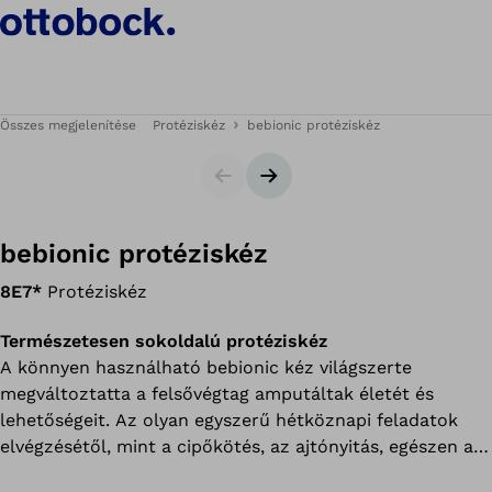
Összes megjelenítése
Protéziskéz
bebionic protéziskéz
Csúszka
Következő dia
bebionic protéziskéz
8E7*
Protéziskéz
Természetesen sokoldalú protéziskéz
A könnyen használható bebionic kéz világszerte
megváltoztatta a felsővégtag amputáltak életét és
lehetőségeit. Az olyan egyszerű hétköznapi feladatok
elvégzésétől, mint a cipőkötés, az ajtónyitás, egészen az
önbecsülés visszaszerzéséig. A 14 választható