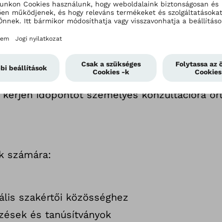
tos ismereteit az
-kal.
jobb eredményeket elérni az Ottobock segéde
 kérjen időpontot személyes konzultációra or
k számára:
ális szakértői közösséghez
pzések és tanúsítványok