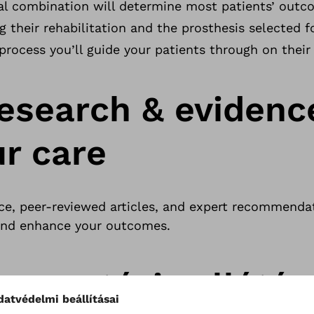
cal combination will determine most patients’ outc
ng their rehabilitation and the prosthesis selected f
 process you’ll guide your patients through on their
research & evidenc
ur care
ce, peer-reviewed articles, and expert recommenda
 and enhance your outcomes.
 a protézis ellátá