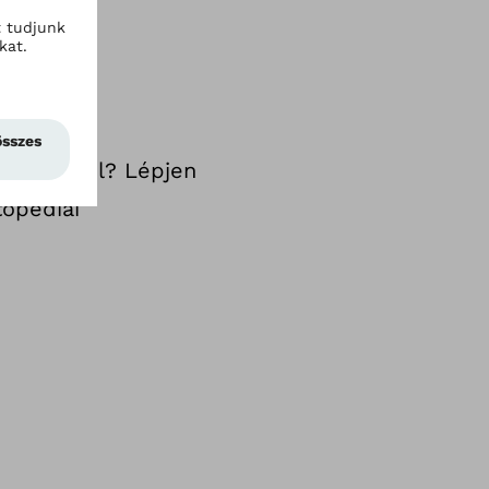
szközeivel? Lépjen
topédiai