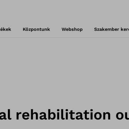
zékek
Központunk
Webshop
Szakember ker
al rehabilitation 