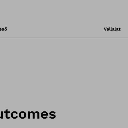
eső
Vállalat
outcomes