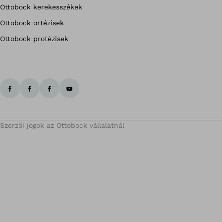
Ottobock kerekesszékek
Ottobock ortézisek
Ottobock protézisek
Szerzői jogok az Ottobock vállalatnál