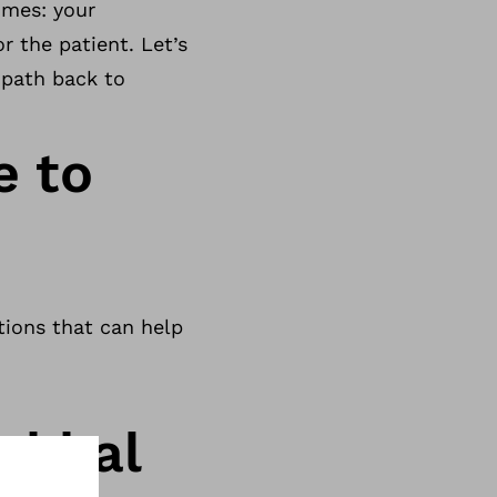
omes: your
or the patient. Let’s
 path back to
e to
tions that can help
sokkal