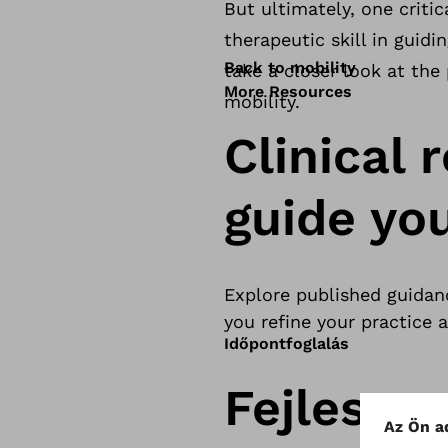
But ultimately, one criti
therapeutic skill in guidi
Back to mobility
take a closer look at the
More Resources
mobility.
Clinical 
guide yo
Explore published guidan
you refine your practice
Időpontfoglalás
Fejlessze