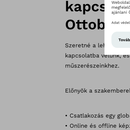
kapcsola
Ottobock
Szeretné a lehető leg
kapcsolatba velünk, és
műszerészeinkhez.
Előnyök a szakembere
• Csatlakozás egy glob
• Online és offline ké