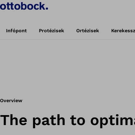
s back to
ls.
Book training
Infópont
Protézisek
Ortézisek
Kerekess
Overview
The path to optim