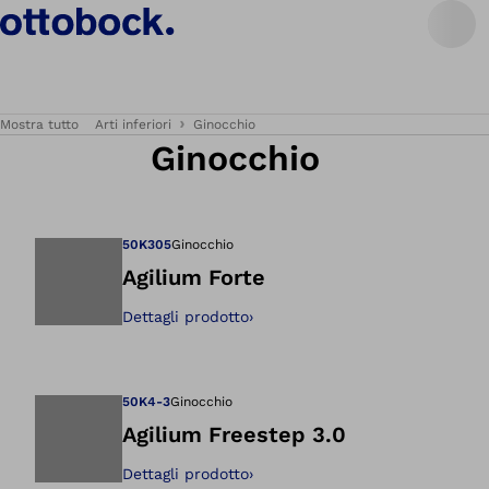
Mostra tutto
Arti inferiori
Ginocchio
Ginocchio
50K305
Ginocchio
Agilium Forte
Dettagli prodotto
›
Apre l'immagine ne
50K4-3
Ginocchio
Agilium Freestep 3.0
Dettagli prodotto
›