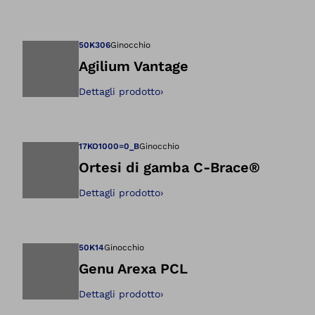
Apre l'immagine ne
50K306
Ginocchio
Agilium Vantage
Dettagli prodotto
›
Apre l'immagine ne
17KO1000=0_B
Ginocchio
Ortesi di gamba C-Brace®
Dettagli prodotto
›
Apre l'immagine ne
50K14
Ginocchio
Genu Arexa PCL
Dettagli prodotto
›