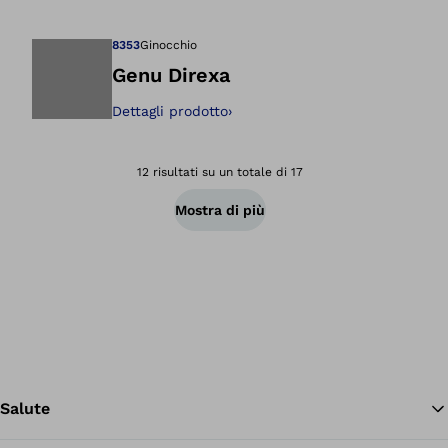
8353
Ginocchio
Genu Direxa
Dettagli prodotto
›
Apre l'immagine ne
12 risultati su un totale di 17
Mostra di più
Salute