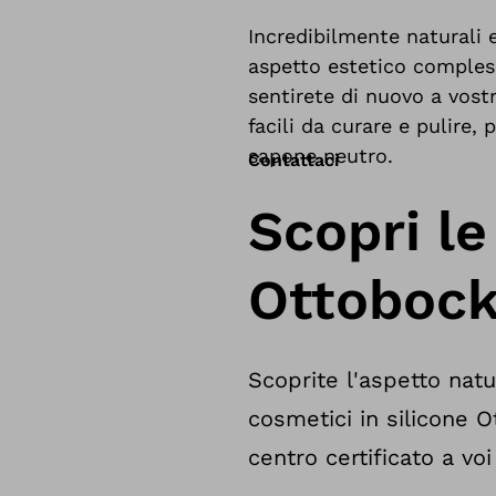
Incredibilmente naturali 
aspetto estetico compless
sentirete di nuovo a vostr
facili da curare e pulire
sapone neutro.
Contattaci
Scopri le
Ottoboc
Scoprite l'aspetto natur
cosmetici in silicone 
centro certificato a voi