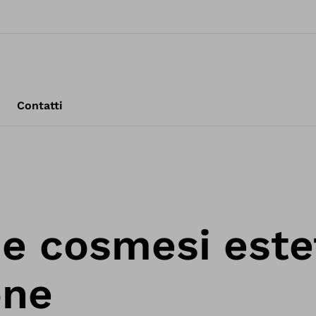
Contatti
 e cosmesi este
one