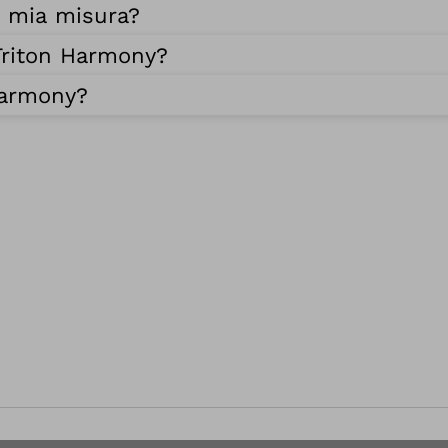
a mia misura?
 Triton Harmony?
 Harmony?