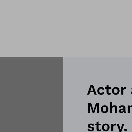
Actor
Mohan 
story.