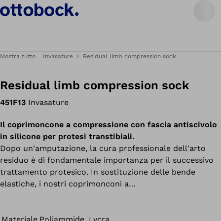
Mostra tutto
Invasature
Residual limb compression sock
Residual limb compression sock
451F13
Invasature
Il coprimoncone a compressione con fascia antiscivolo
in silicone per protesi transtibiali.
Dopo un'amputazione, la cura professionale dell'arto
residuo è di fondamentale importanza per il successivo
trattamento protesico. In sostituzione delle bende
elastiche, i nostri coprimonconi a
compressione assumono una funzione importante nella
fase post-operatoria. Servono principalmente a ridurre i
gonfiori e l'edema post-operatorio. Oltre all'elevato
Materiale
Poliammide, Lycra