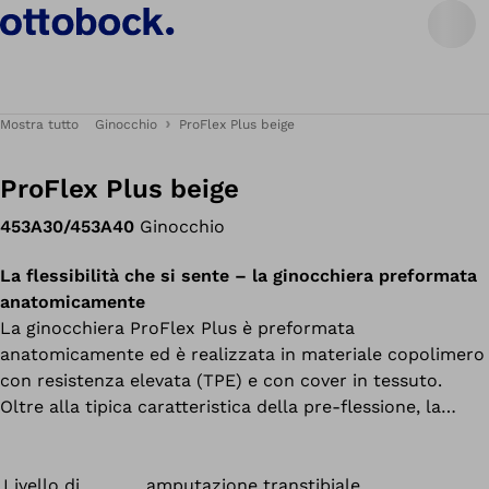
Mostra tutto
Ginocchio
ProFlex Plus beige
ProFlex Plus beige
453A30/453A40
Ginocchio
La flessibilità che si sente – la ginocchiera preformata
anatomicamente
La ginocchiera ProFlex Plus è preformata
anatomicamente ed è realizzata in materiale copolimero
con resistenza elevata (TPE) e con cover in tessuto.
Oltre alla tipica caratteristica della pre-flessione, la
forma conica e la sezione della rotula pre-formata,
questa ginocchiera ha un rivestimento in tessuto
elastico e una cucitura piatta, che rende l'estremità
Livello di
amputazione transtibiale,