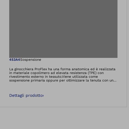
Apre l'immagine ne
453A4
Sospensione
La ginocchiera ProFlex ha una forma anatomica ed è realizzata
in materiale copolimero ad elevata resistenza (TPE) con
rivestimento esterno in tessuto.Viene utilizzata come
sospensione primaria oppure per ottimizzare la tenuta con un
sistema a vuoto assistito (con valvola, con sistema DVS
Dynamic Vacuum System oppure con sistema Harmony).
Dettagli prodotto
›