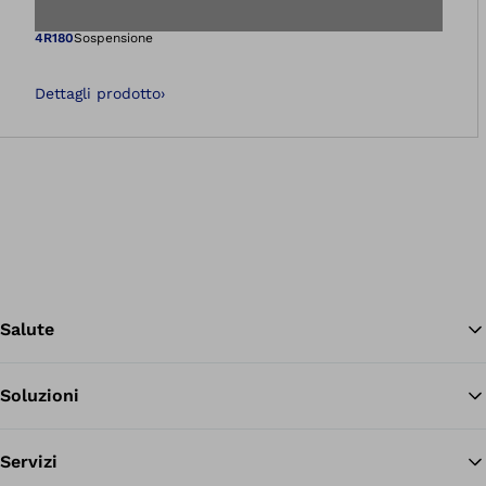
Apre l'immagine ne
4R180
Sospensione
Dettagli prodotto
›
Salute
Soluzioni
Tor
Servizi