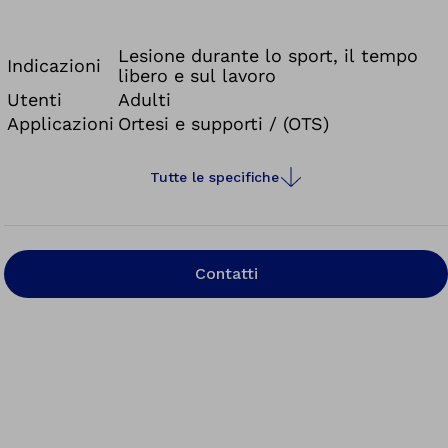
tramite la compressione pneumatica graduale che
favorisce anche una migliore circolazione
Lesione durante lo sport, il tempo
Indicazioni
libero e sul lavoro
Non impedisce la possibile deambulazione
Utenti
Adulti
Applicazioni
Ortesi e supporti / (OTS)
Tutte le specifiche
Contatti