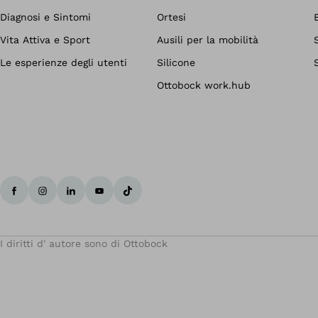
Diagnosi e Sintomi
Ortesi
Vita Attiva e Sport
Ausili per la mobilità
Le esperienze degli utenti
Silicone
Ottobock work.hub
I diritti d' autore sono di Ottobock