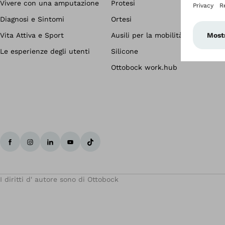
Vivere con una amputazione
Protesi
Diagnosi e Sintomi
Ortesi
Vita Attiva e Sport
Ausili per la mobilità
Le esperienze degli utenti
Silicone
Ottobock work.hub
I diritti d' autore sono di Ottobock