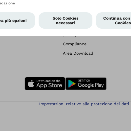
Academy Ottobock
Chi siamo
Back to Mobility
I nostri centri
Servizi Post-Vendita
Partner
Soluzioni per i professionisti
Trattamento dei Dati Personali
(GDPR)
Compliance
Area Download
Impostazioni relative alla protezione dei dati