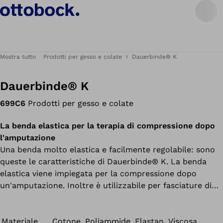
Mostra tutto
Prodotti per gesso e colate
Dauerbinde® K
Dauerbinde® K
699C6
Prodotti per gesso e colate
La benda elastica per la terapia di compressione dopo
l'amputazione
Una benda molto elastica e facilmente regolabile: sono
queste le caratteristiche di Dauerbinde® K. La benda
elastica viene impiegata per la compressione dopo
un'amputazione. Inoltre è utilizzabile per fasciature di
sostegno e scarico per legamenti e articolazioni. Per via
dell'elevata pressione a riposo, la benda elastica deve
essere rimossa quando il paziente è in posizione di
Materiale
Cotone, Poliammide, Elastan, Viscosa