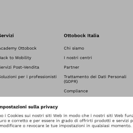
Servizi
Ottobock Italia
Academy Ottobock
Chi siamo
Back to Mobility
I nostri centri
Servizi Post-Vendita
Partner
Soluzioni per i professionisti
Trattamento dei Dati Personali
(GDPR)
Compliance
Area Download