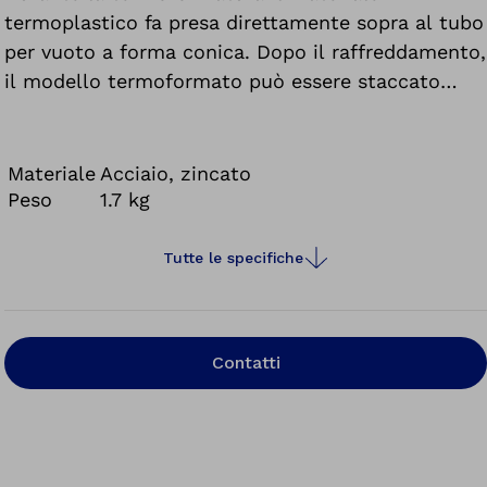
termoplastico fa presa direttamente sopra al tubo
per vuoto a forma conica. Dopo il raffreddamento,
il modello termoformato può essere staccato
facilmente dall'adattatore con alcuni movimenti
rotatori, senza doverlo segare.
Materiale
Acciaio, zincato
Peso
1.7 kg
Tutte le specifiche
Contatti