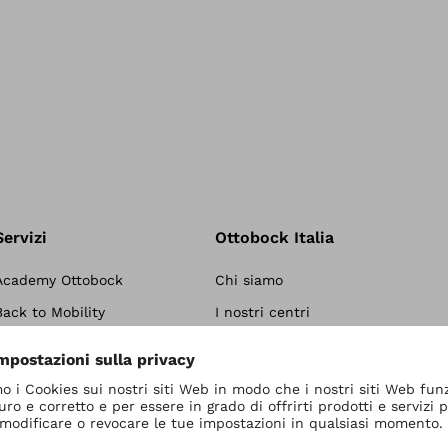
Servizi
Ottobock Italia
Academy Ottobock
Chi siamo
Back to Mobility
I nostri centri
Servizi Post-Vendita
Partner
Soluzioni per i professionisti
Trattamento dei Dati Personali
(GDPR)
Compliance