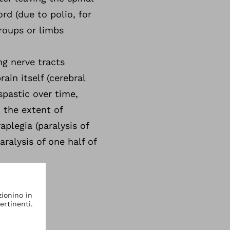
ord (due to polio, for
groups or limbs
ong nerve tracts
ain itself (cerebral
spastic over time,
 the extent of
aplegia (paralysis of
aralysis of one half of