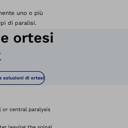
iamente uno o più
i di paralisi.
e ortesi
k
e soluzioni di ortesi
 or central paralysis
ter leaving the spinal