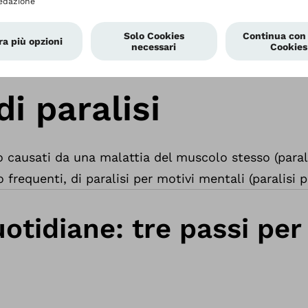
 è causato da danni al sistema nervoso perifer
 gli stimoli sensoriali (come il raffreddore, il 
è inesistente o ridotta in determinate parti del
 di paralisi
ono causati da una malattia del muscolo stesso (para
 frequenti, di paralisi per motivi mentali (paralisi 
quotidiane: tre passi pe