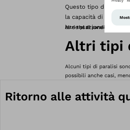
Questo tipo di paralisi
la capacità di percepire
la sensazione tattile) 
Altri tipi di paralisi
Altri tipi
Alcuni tipi di paralisi s
possibili anche casi, meno
Ritorno alle attività 