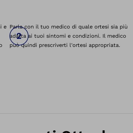
i e
Parla con il tuo medico di quale ortesi sia più
adatta ai tuoi sintomi e condizioni. Il medico
o
può quindi prescriverti l'ortesi appropriata.