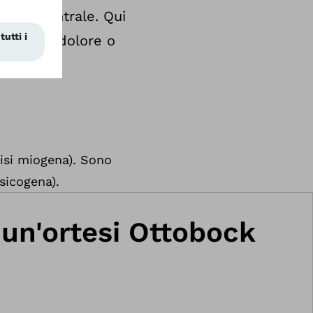
ico o centrale. Qui
calore, il dolore o
 corpo.
lisi miogena). Sono
psicogena).
r un'ortesi Ottobock