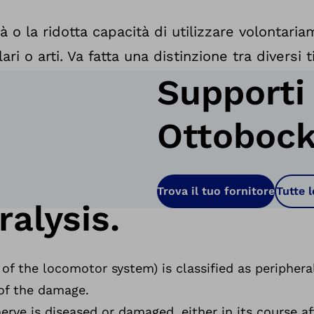
ità o la ridotta capacità di utilizzare volontar
i o arti. Va fatta una distinzione tra diversi tip
Supporti 
Ottoboc
Trova il tuo fornitore
Tutte l
alysis.
 of the locomotor system) is classified as peripheral
of the damage.
nerve is diseased or damaged, either in its course af