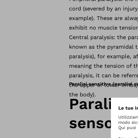
cord (severed by an injury
example). These are alway
exhibit no muscle tensio
Central paralysis: the para
known as the pyramidal tra
paralysis), for example, a
meaning the tension of t
paralysis, it can be refer
Paralisi sensitiva (paralisi 
the upper or lower limbs),
the body).
Paralisi 
sensoria