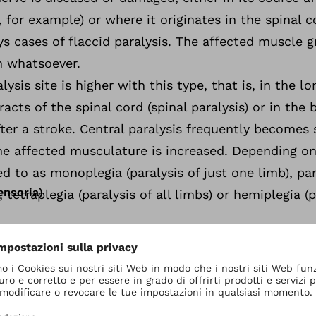
, for example) or where it originates in the spinal c
s cases of flaccid paralysis. The affected muscle 
n whatsoever.
lysis site is higher with this type, that is, in the l
cts of the spinal cord (spinal paralysis) or in the br
fter a stroke. Central paralysis frequently becomes 
he affected musculature is increased. Depending on
red to as monoplegia (paralysis of just one limb), par
sensoria)
 tetraplegia (paralysis of all limbs) or hemiplegia (p
sensitiva (paralisi
)