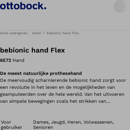
Alles weergeven
Hand
bebionic hand Flex
bebionic hand Flex
8E72
Hand
De meest natuurlijke prothesehand
De meervoudig scharnierende bebionic hand zorgt voor
een revolutie in het leven en de mogelijkheden van
geamputeerden over de hele wereld. Van het uitvoeren
van simpele bewegingen zoals het strikken van
schoenveters tot het terugkrijgen van controle en een
gevoel van eigenwaarde.
Voor
Dames, Jeugd, Heren, Volwassenen,
gebruiker
Senioren