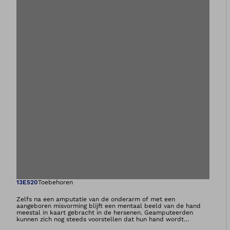
Opent de afbeeld
13E520
Toebehoren
Zelfs na een amputatie van de onderarm of met een
aangeboren misvorming blijft een mentaal beeld van de hand
meestal in kaart gebracht in de hersenen. Geamputeerden
kunnen zich nog steeds voorstellen dat hun hand wordt
gesloten, geopend of gedraaid. Dit activeert de resterende