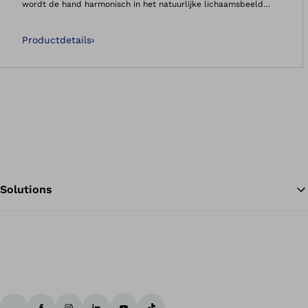
wordt de hand harmonisch in het natuurlijke lichaamsbeeld
geïntegreerd.
Productdetails
›
Solutions
Te