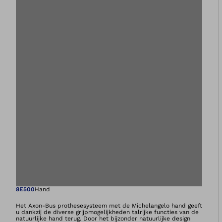
Opent de afbeeld
8E500
Hand
Het Axon-Bus prothesesysteem met de Michelangelo hand geeft
u dankzij de diverse grijpmogelijkheden talrijke functies van de
natuurlijke hand terug. Door het bijzonder natuurlijke design