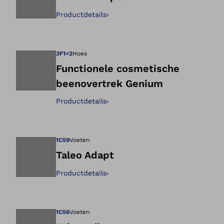
Productdetails
›
Opent de afbeeld
3F1=2
Hoes
Functionele cosmetische
beenovertrek Genium
Opent de afbeeld
Productdetails
›
1C59
Voeten
Taleo Adapt
Productdetails
›
Opent de afbeeld
1C56
Voeten