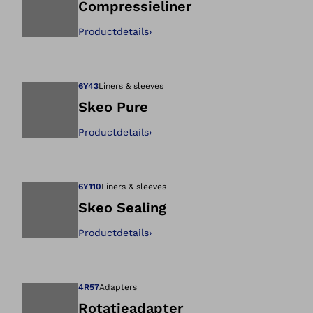
Compressieliner
Productdetails
›
Opent de afbeeld
6Y43
Liners & sleeves
Skeo Pure
Productdetails
›
Opent de afbeeld
6Y110
Liners & sleeves
Skeo Sealing
Productdetails
›
Opent de afbeeld
4R57
Adapters
Rotatieadapter