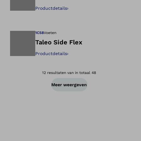
Productdetails
›
Opent de afbeeld
1C58
Voeten
Taleo Side Flex
Productdetails
›
Opent de afbeeld
12 resultaten van in totaal 48
Meer weergeven