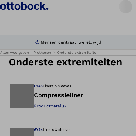
Mensen centraal, wereldwijd
Alles weergeven
Prothesen
Onderste extremiteiten
Onderste extremiteiten
6Y45
Liners & sleeves
Compressieliner
Productdetails
›
Opent de afbeeld
6Y44
Liners & sleeves