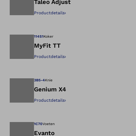
Taleo Adjust
Productdetails
›
Opent de afbeeld
114S1
Koker
MyFit TT
Productdetails
›
Opent de afbeeld
3B5-4
Knie
Genium X4
Productdetails
›
Opent de afbeeld
1C70
Voeten
Evanto