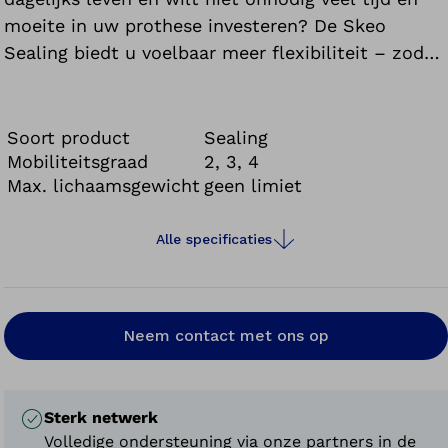
moeite in uw prothese investeren? De Skeo
Sealing biedt u voelbaar meer flexibiliteit – zodat
u zich op de belangrijke dingen in het leven kunt
concentreren.
Soort product
Sealing
Mobiliteitsgraad
2, 3, 4
Max. lichaamsgewicht
geen limiet
Alle specificaties
Neem contact met ons op
Sterk netwerk
Volledige ondersteuning via onze partners in de