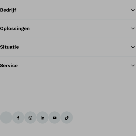
WalkOn provides support while walking. At toe-off the orthosis
releases previously stored energy so that walking becomes
Bedrijf
smoother. The ankle joint is stabilised at the same time.Mensen
met permanent zwakke voetheffers zijn aangewezen op een
hulpmiddel dat hun voet tijdens het lopen optilt.
Oplossingen
Te
Situatie
Service