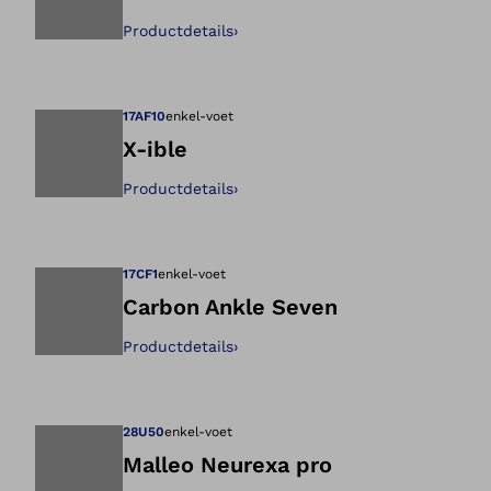
Productdetails
›
Opent de afbeeld
17AF10
enkel-voet
X-ible
Productdetails
›
Opent de afbeeld
17CF1
enkel-voet
Carbon Ankle Seven
Productdetails
›
Opent de afbeeld
28U50
enkel-voet
Malleo Neurexa pro