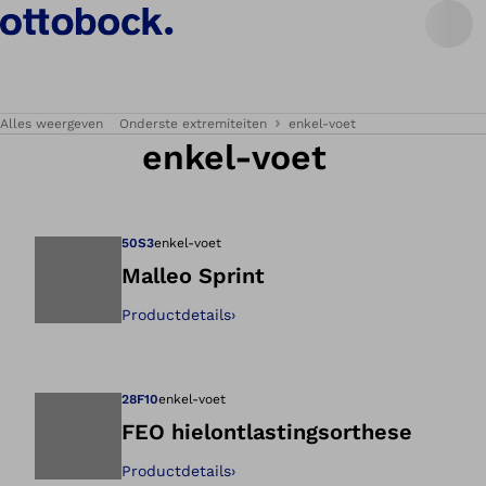
Alles weergeven
Onderste extremiteiten
enkel-voet
enkel-voet
50S3
enkel-voet
Malleo Sprint
Productdetails
›
Opent de afbeeld
28F10
enkel-voet
FEO hielontlastingsorthese
Productdetails
›