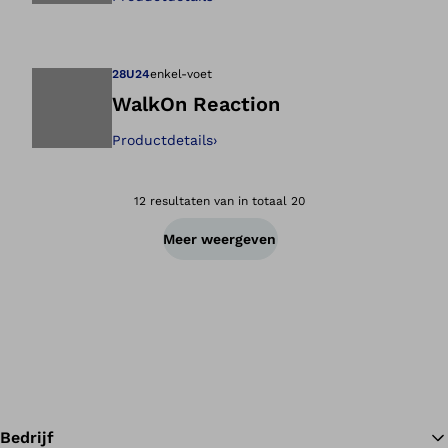
Opent de afbeeld
28U24
enkel-voet
WalkOn Reaction
Productdetails
›
Opent de afbeeld
12 resultaten van in totaal 20
Meer weergeven
Bedrijf