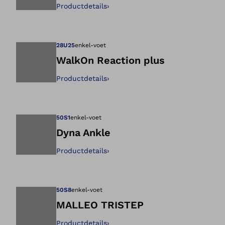
Productdetails
›
Opent de afbeeld
28U25
enkel-voet
WalkOn Reaction plus
Productdetails
›
Opent de afbeeld
50S1
enkel-voet
Dyna Ankle
Productdetails
›
Opent de afbeeld
50S8
enkel-voet
MALLEO TRISTEP
Productdetails
›