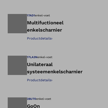
Opent de afbeeld
17AD1
enkel-voet
Multifuctioneel
enkelscharnier
Opent de afbeeld
Productdetails
›
17LA3N
enkel-voet
Unilateraal
systeemenkelscharnier
Opent de afbeeld
Productdetails
›
28U70
enkel-voet
GoOn