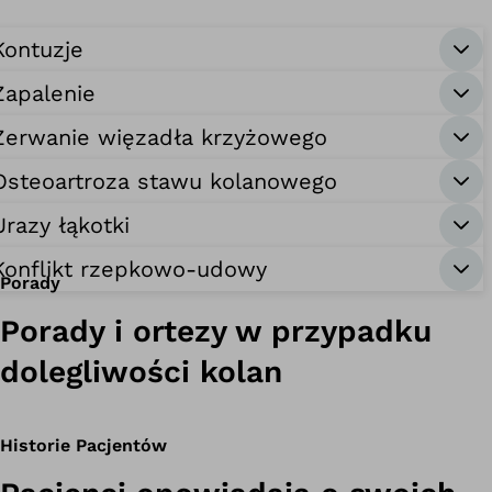
Kontuzje
Zapalenie
Zerwanie więzadła krzyżowego
Osteoartroza stawu kolanowego
Urazy łąkotki
Konflikt rzepkowo-udowy
Porady
Porady i ortezy w przypadku
dolegliwości kolan
Historie Pacjentów