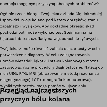
operacja mogą być przyczyną obecnych problemów?
Ogólnie rzecz biorąc, Twój lekarz zbada Cię dokładniej
i sprawdzi Twoje kolano pod kątem obrzęków, stanu
zapalnego i wysięków. Aby dokładnie określić skąd
pochodzi ból, może wykonać test Steinmanna na
łąkotce lub test szuflady na więzadłach krzyżowych.
Twój lekarz może również zalecić dalsze testy w celu
potwierdzenia diagnozy. W celu zdiagnozowania
urazów więzadeł, łąkotki i stawu kolanowego można
zastosować różne procedury diagnostyczne. Należą do
nich USG, RTG, MRI (obrazowanie metodą rezonansu
magnetycznego) i CT (tomografia komputerowa).
Wyniki tych testów mogą pomóc w ujawnieniu
Przegląd najczęstszych
przyczyn problemów z kolanem.
przyczyn bólu kolana