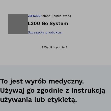
Otwiera zdjęcie w
28FS300
Kolano-kostka-stopa
L300 Go System
Szczegóły produktu
›
Otwiera zdjęcie w
3 Wyniki łącznie 3
To jest wyrób medyczny.
Używaj go zgodnie z instrukcją
używania lub etykietą.