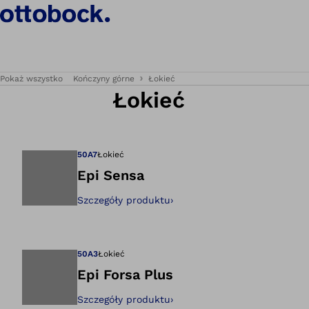
Pokaż wszystko
Kończyny górne
Łokieć
Łokieć
50A7
Łokieć
Epi Sensa
Szczegóły produktu
›
Otwiera zdjęcie w
50A3
Łokieć
Epi Forsa Plus
Szczegóły produktu
›