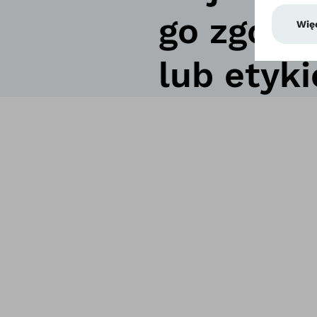
go zgodn
lub etyki