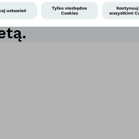
ie z instrukcją uż
etą.