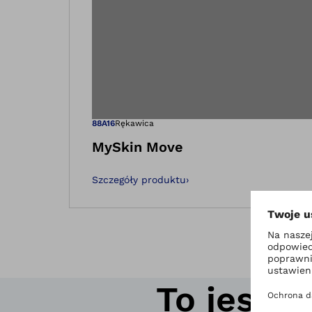
Otwiera zdję
88A16
Rękawica
MySkin Move
Szczegóły produktu
›
To jest 