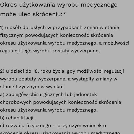
Okres użytkowania wyrobu medycznego
może ulec skróceniu:*
1) u osób dorosłych w przypadkach zmian w stanie
fizycznym powodujących konieczność skrócenia
Definicja
okresu użytkowania wyrobu medycznego, a możliwości
według
regulacji tego wyrobu zostały wyczerpane,
Rozporządzenia
2) u dzieci do 18. roku życia, gdy możliwości regulacji
wyrobu zostały wyczerpane, a wystąpiły zmiany w
stanie fizycznym w wyniku:
a) zabiegów chirurgicznych lub jednostek
chorobowych powodujących konieczność skrócenia
okresu użytkowania wyrobu medycznego,
b) rehabilitacji,
Definicja
c) rozwoju fizycznego – przy czym wniosek o
według
skrócenie okresu użytkowania wyrobu medycznego
Rozporządzenia