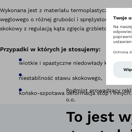
Wykonana jest z materiału termoplastycznego, ży
węglowego o różnej grubości i sprężystości. Może
skokowy z regulacją kąta zgięcia grzbietowego l
Przypadki w których je stosujemy:
wiotkie i spastyczne niedowłady kończyn,
niestabilność stawu skokowego,
Podmiot prowadzący rekla
końsko-szpotawa deformacja stóp i innych.
o.o.
To jest 