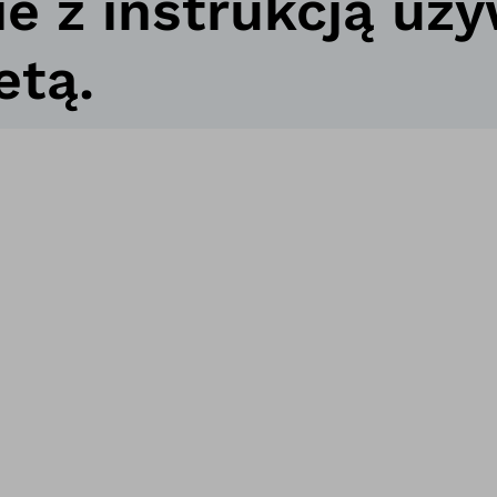
ie z instrukcją uż
etą.