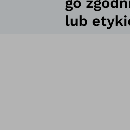
go zgodn
lub etyki