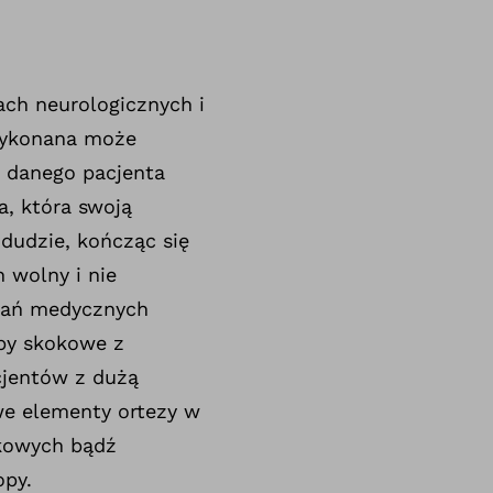
ch neurologicznych i
 wykonana może
 danego pacjenta
a, która swoją
dudzie, kończąc się
 wolny i nie
azań medycznych
by skokowe z
cjentów z dużą
e elementy ortezy w
ikowych bądź
opy.