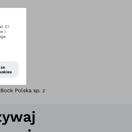
Bock Polska sp. z
żywaj