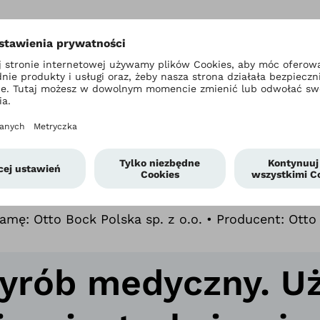
wicy lub włókna
 mieć ruchomy staw
ub podeszwowego.
mę: Otto Bock Polska sp. z o.o. • Producent: Otto 
wyrób medyczny. U