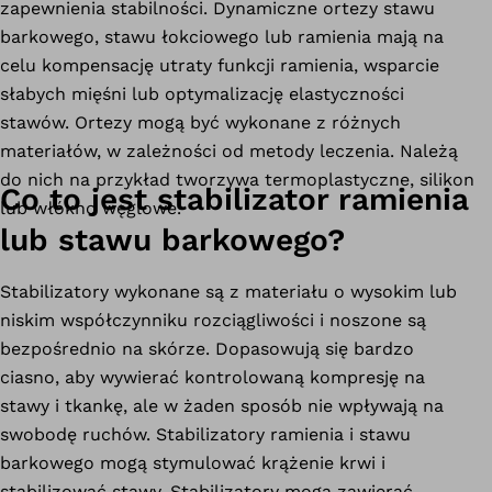
zapewnienia stabilności. Dynamiczne ortezy stawu
barkowego, stawu łokciowego lub ramienia mają na
celu kompensację utraty funkcji ramienia, wsparcie
słabych mięśni lub optymalizację elastyczności
stawów. Ortezy mogą być wykonane z różnych
materiałów, w zależności od metody leczenia. Należą
do nich na przykład tworzywa termoplastyczne, silikon
Co to jest stabilizator ramienia
lub włókno węglowe.
lub stawu barkowego?
Stabilizatory wykonane są z materiału o wysokim lub
niskim współczynniku rozciągliwości i noszone są
bezpośrednio na skórze. Dopasowują się bardzo
ciasno, aby wywierać kontrolowaną kompresję na
stawy i tkankę, ale w żaden sposób nie wpływają na
swobodę ruchów. Stabilizatory ramienia i stawu
barkowego mogą stymulować krążenie krwi i
stabilizować stawy. Stabilizatory mogą zawierać