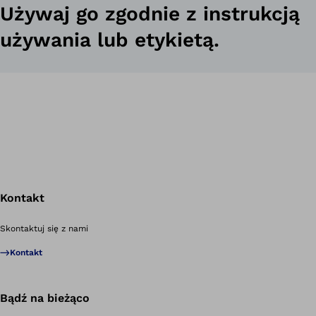
Używaj go zgodnie z instrukcją
używania lub etykietą.
zaprojektowana
z
myślą
o
indywidualnym
dopasowaniu
Kontakt
Po
Skontaktuj się z nami
Kontakt
szerokiej
gamie
konfiguracji
Bądź na bieżąco