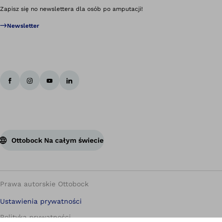
Zapisz się no newslettera dla osób po amputacji!
zarówno
Newsletter
dla
pacjentów
w
dorosłych,
domu
jak
na
i
zewnątrz
nastolatków
codziennej
aktywności
Ottobock Na całym świecie
zawodowej
i
społecznej
neurologicznych
ortopedycznych
Prawa autorskie Ottobock
bariatrycznych
rekonwalescencyjnych.
Ustawienia prywatności
Polityka prywatności