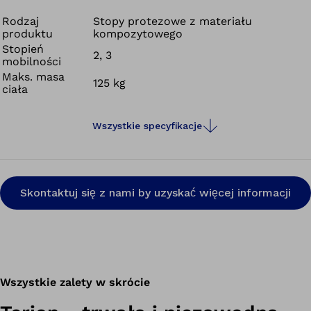
Rodzaj
Stopy protezowe z materiału
produktu
kompozytowego
Stopień
2, 3
mobilności
Maks. masa
125 kg
ciała
Wszystkie specyfikacje
Skontaktuj się z nami by uzyskać więcej informacji
Wszystkie zalety w skrócie