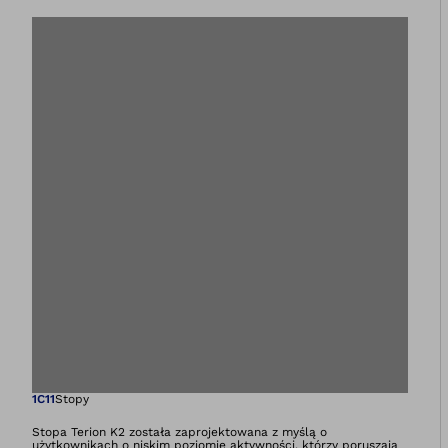
Otwiera zdjęcie 
1C11
Stopy
Stopa Terion K2 została zaprojektowana z myślą o
użytkownikach o niskim poziomie aktywności, którzy poruszają