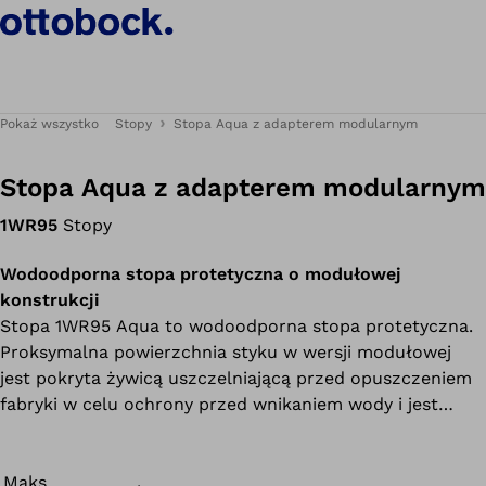
Pokaż wszystko
Stopy
Stopa Aqua z adapterem modularnym
Stopa Aqua z adapterem modularnym
1WR95
Stopy
Wodoodporna stopa protetyczna o modułowej
konstrukcji
Stopa 1WR95 Aqua to wodoodporna stopa protetyczna.
Proksymalna powierzchnia styku w wersji modułowej
jest pokryta żywicą uszczelniającą przed opuszczeniem
fabryki w celu ochrony przed wnikaniem wody i jest
połączona z wysokiej jakości tytanowym adapterem
stopy. Dostęp do śruby adaptera na podeszwie stopy jest
zabezpieczony zaślepką.
Maks.