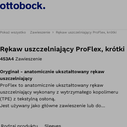
Pokaż wszystko
Zawieszenie
Rękaw uszczelniający ProFlex, krótki
Rękaw uszczelniający ProFlex, krótki
453A4
Zawieszenie
Oryginał - anatomicznie ukształtowany rękaw
uszczelniający
ProFlex to anatomicznie ukształtowany rękaw
uszczelniający wykonany z wytrzymałego kopolimeru
(TPE) z tekstylną osłoną.
Jest używany jako główne zawieszenie lub do
uszczelniania systemu próżniowego (zawór, system
dynamicznej próżni lub system Harmony).
Rodzaj produktu
Sleeves