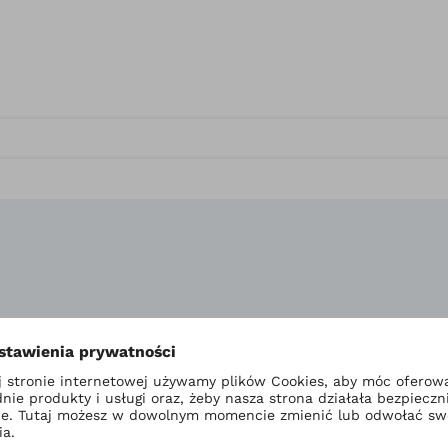
wyrób medyczny. U
ie z instrukcją uż