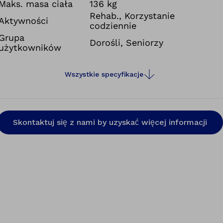
wyzwaniom związanym z opieką, jednocześnie
Maks. masa ciała
136 kg
spełniając najwyższe standardy komfortu i
Rehab., Korzystanie
Aktywności
codziennie
możliwości adaptacji.
Grupa
Dorośli, Seniorzy
użytkowników
Wszystkie specyfikacje
Skontaktuj się z nami by uzyskać więcej informacji