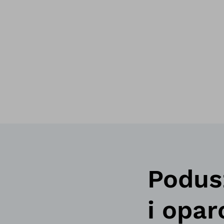
Podus
i opar