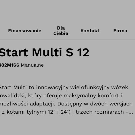
Dla
Finansowanie
Kontakt
Firma
Ciebie
Start Multi S 12
482M166
Manualne
Start Multi to innowacyjny wielofunkcyjny wózek
inwalidzki, który oferuje maksymalny komfort i
możliwości adaptacji. Dostępny w dwóch wersjach
( z kołami tylnymi 12" i 24") i trzech rozmiarach -
mały, średni i duży. Nasz wielofunkcyjny wózek
inwalidzki został zaprojektowany tak, aby sprostać