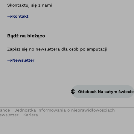
Skontaktuj się z nami
Po
Kontakt
Bądź na bieżąco
Zapisz się no newslettera dla osób po amputacji!
Newsletter
Ottobock Na całym świecie
iance
Jednostka informowania o nieprawidłowościach
ewsletter
Kariera