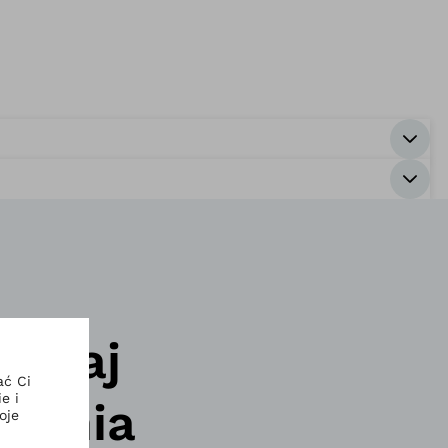
żywaj
ywania