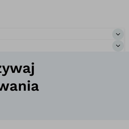
żywaj
ywania