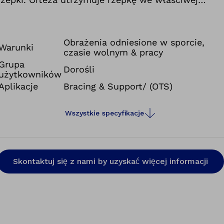
pozycji i wspomaga kontrolę ruchów czuciowych.
W ortezie zastosowano innowacyjny,
zaawansowany technologicznie materiał łączący
Obrażenia odniesione w sporcie,
Warunki
czasie wolnym & pracy
oddychalność i kompresję. Zapewnia on dobre
Grupa
odprowadzanie wilgoci i optymalną regulację
Dorośli
użytkowników
temperatury.
Aplikacje
Bracing & Support/ (OTS)
Wszystkie specyfikacje
Skontaktuj się z nami by uzyskać więcej informacji