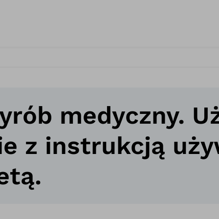
wyrób medyczny. U
ie z instrukcją uż
etą.