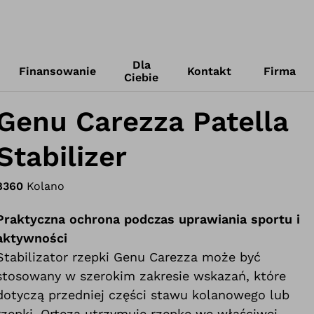
Dla
Finansowanie
Kontakt
Firma
Ciebie
Genu Carezza Patella
Stabilizer
8360
Kolano
Praktyczna ochrona podczas uprawiania sportu i
aktywności
Stabilizator rzepki Genu Carezza może być
stosowany w szerokim zakresie wskazań, które
dotyczą przedniej części stawu kolanowego lub
rzepki. Orteza utrzymuje rzepkę we właściwej