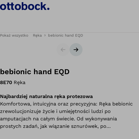
Pokaż wszystko
Ręka
bebionic hand EQD
Slajdy
Następny slajd
bebionic hand EQD
8E70
Ręka
Najbardziej naturalna ręka protezowa
Komfortowa, intuicyjna oraz precyzyjna: Ręka bebionic
zrewolucjonizuje życie i umiejętności ludzi po
amputacjach na całym świecie. Od wykonywania
prostych zadań, jak wiązanie sznurówek, po
przywracanie kontroli i poczucia własnej wartości.