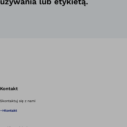
używania lub etykietą.
Kontakt
Po
Skontaktuj się z nami
Kontakt