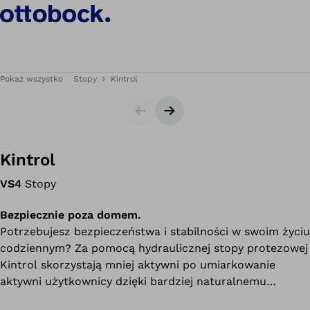
Pokaż wszystko
Stopy
Kintrol
Slajdy
Następny slajd
Kintrol
VS4
Stopy
Bezpiecznie poza domem.
Potrzebujesz bezpieczeństwa i stabilności w swoim życiu
codziennym? Za pomocą hydraulicznej stopy protezowej
Kintrol skorzystają mniej aktywni po umiarkowanie
aktywni użytkownicy dzięki bardziej naturalnemu
ruchowi przegubu skokowo-goleniowego na zwiększonej