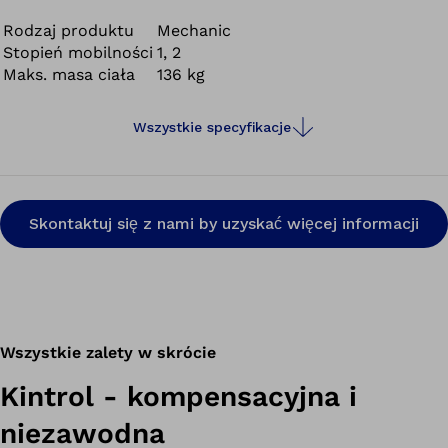
stabilności i bezpieczeństwie w trakcie chodzenia i
stania.
Rodzaj produktu
Mechanic
Stopień mobilności
1, 2
Maks. masa ciała
136 kg
Wszystkie specyfikacje
Skontaktuj się z nami by uzyskać więcej informacji
Wszystkie zalety w skrócie
Kintrol - kompensacyjna i
niezawodna