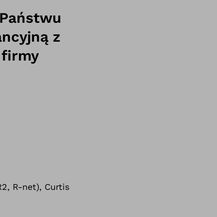
 Państwu
ncyjną z
firmy
, R-net), Curtis