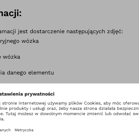
acji:
amacji jest dostarczenie następujących zdjęć:
eryjnego wózka
e wózka
nia danego elementu