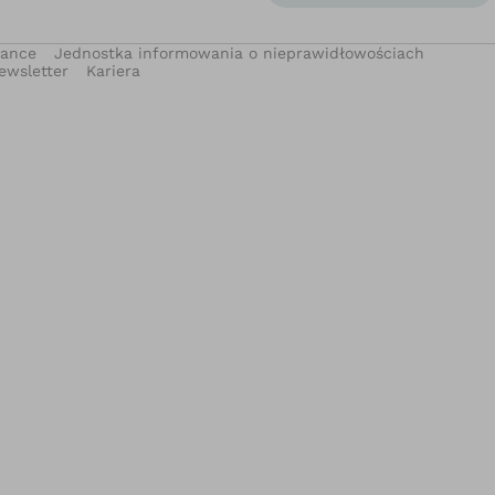
iance
Jednostka informowania o nieprawidłowościach
ewsletter
Kariera