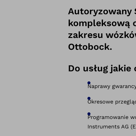
Autoryzowany 
kompleksową o
zakresu wózków
Ottobock.
Do usług jakie 
Naprawy gwarancy
Okresowe przeglą
Programowanie wóz
Instruments AG (E