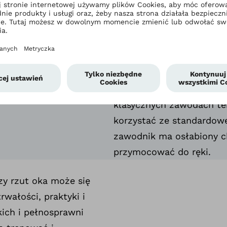
Tenis stołowy to niezwyk
z szerokim zakresem nie
zasady tenisa stołowego,
inwalidzkich i opierania 
poruszający się na wózkac
którzy poruszają się pie
klasycznych zawodach te
korzystać ze standardowe
zawodnik ma osłabiony c
przymocować do ręki.
szy rzut oka może się
wałości, praktyki i
ich i pełnosprawni