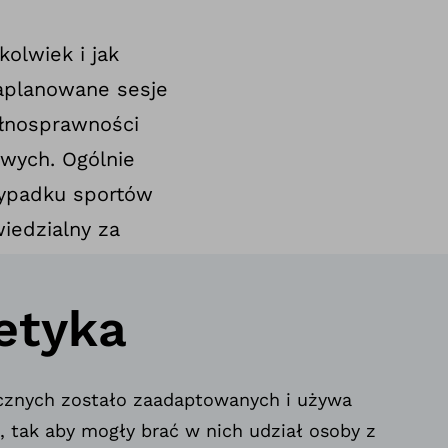
olwiek i jak
zaplanowane sesje
ełnosprawności
wych. Ogólnie
rzypadku sportów
iedzialny za
etyka
ycznych zostało zaadaptowanych i używa
 tak aby mogły brać w nich udział osoby z