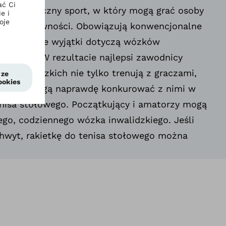
le dynamiczny sport, w który mogą grać osoby
pełnosprawności. Obowiązują konwencjonalne
 ale drobne wyjątki dotyczą wózków
się o stół. W rezultacie najlepsi zawodnicy
h inwalidzkich nie tylko trenują z graczami,
szo, ale mogą naprawdę konkurować z nimi w
nisa stołowego. Początkujący i amatorzy mogą
go, codziennego wózka inwalidzkiego. Jeśli
hwyt, rakietkę do tenisa stołowego można