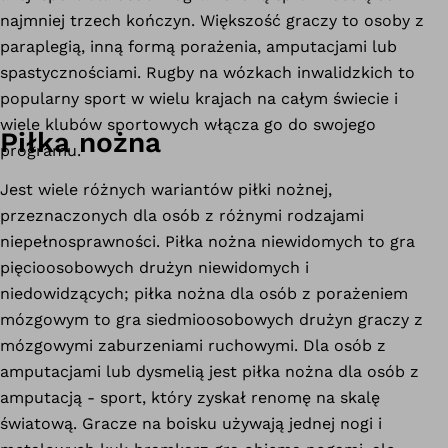
najmniej trzech kończyn. Większość graczy to osoby z
paraplegią, inną formą porażenia, amputacjami lub
spastycznościami. Rugby na wózkach inwalidzkich to
popularny sport w wielu krajach na całym świecie i
wiele klubów sportowych włącza go do swojego
Piłka nożna
programu.
Jest wiele różnych wariantów piłki nożnej,
przeznaczonych dla osób z różnymi rodzajami
niepełnosprawności. Piłka nożna niewidomych to gra
pięcioosobowych drużyn niewidomych i
niedowidzących; piłka nożna dla osób z porażeniem
mózgowym to gra siedmioosobowych drużyn graczy z
mózgowymi zaburzeniami ruchowymi. Dla osób z
amputacjami lub dysmelią jest piłka nożna dla osób z
amputacją - sport, który zyskał renomę na skalę
światową. Gracze na boisku używają jednej nogi i