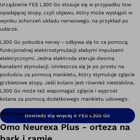
Urządzenie FES L300 Go stosuje się w przypadku tzw.
opadającej stopy, czyli objawu, który może wystąpić w
wyniku schorzeń układu nerwowego, na przykład po
udarze.
L300 Go pobudza nerwy - odbywa się to za pomocą
funkcjonalnej elektrostymulacji słabymi impulsami
elektrycznymi. Jedna elektroda steruje dwoma
kanałami stymulacji. Umieszcza się je po prostu na
podudziu za pomocą mankietu, który stymuluje zgięcie
grzbietowe stopy. Jeśli kolano jest również niestabilne,
L300 Go może też wspomagać zgięcie i wyprost
kolana za pomocą dodatkowego mankietu udowego.
Omo Neurexa plus - pomoc w rehabilitacji
Dowiedz się więcej o FES L300 Go
Omo Neurexa Plus - orteza na
bark i ramię