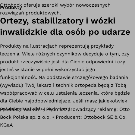
Ottobock oferuje szeroki wybór nowoczesnych
Produkty
rozwiązań produktowych.
Ortezy, stabilizatory i wózki
inwalidzkie dla osób po udarze
Produkty na ilustracjach reprezentują przykłady
leczenia. Wiele różnych czynników decyduje o tym, czy
produkt rzeczywiście jest dla Ciebie odpowiedni i czy
jesteś w stanie w pełni wykorzystać jego
funkcjonalność. Na podstawie szczegółowego badania
(wywiadu) Twój lekarz i technik ortopeda będą z Tobą
współpracować w celu ustalenia leczenia, które będzie
dla Ciebie najodpowiedniejsze. Jeśli masz jakiekolwiek
pytania, skontaktuj się z nami.
Produkty WalkOn - Podmiot prowadzący reklamę: Otto
Bock Polska sp. z o.o. • Producent: Ottobock SE & Co.
KGaA