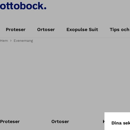
Proteser
Ortoser
Exopulse Suit
Tips och
Hem
Evenemang
Proteser
Ortoser
Kliniker