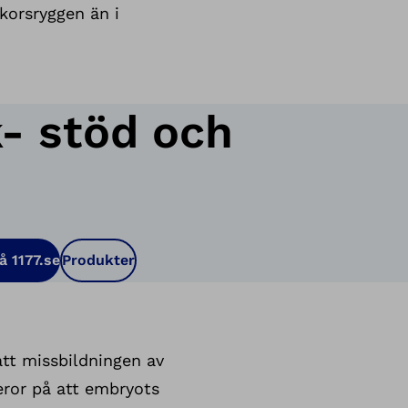
korsryggen än i
- stöd och
å 1177.se
Produkter
att missbildningen av
eror på att embryots