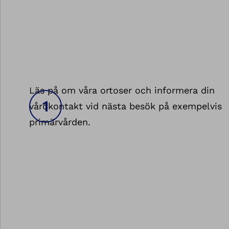
Läs på om våra ortoser och informera din
vårdkontakt vid nästa besök på exempelvis
primärvården.