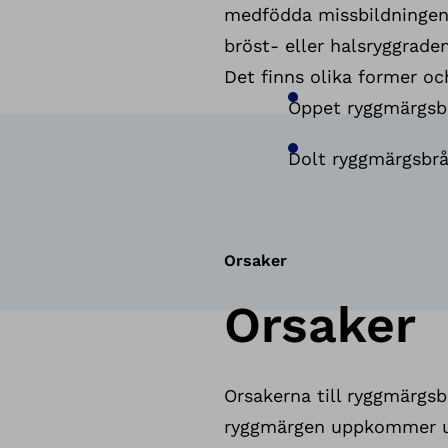
medfödda missbildningen.
bröst- eller halsryggraden
Det finns olika former oc
Öppet ryggmärgsbr
Dolt ryggmärgsbråc
Orsaker
Orsaker
Orsakerna till ryggmärgsb
ryggmärgen uppkommer und