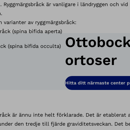
 Ryggmärgsbråck är vanligare i ländryggen och vid 
.
h varianter av ryggmärgsbråck:
åck (spina bifida aperta)
Ottobock
k (spina bifida occulta)
ortoser
Hitta ditt närmaste center p
råck är ännu inte helt förklarade. Det är etablerat 
er den tredje till fjärde graviditetsveckan. Det b