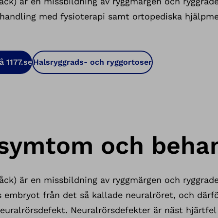
råck) är en missbildning av ryggmärgen och ryggrad
Behandling med fysioterapi samt ortopediska hjälpm
å 1177.se
Halsryggrads- och ryggortoser
 symtom och behan
råck) är en missbildning av ryggmärgen och ryggrad
embryot från det så kallade neuralröret, och därför
ralrörsdefekt. Neuralrörsdefekter är näst hjärtfel