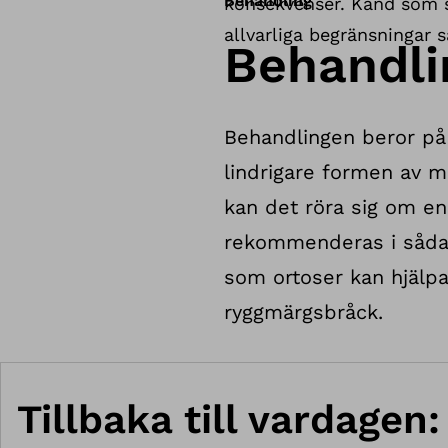
Behandling
konsekvenser. Känd som s
allvarliga begränsningar 
Behandli
Behandlingen beror på 
lindrigare formen av m
kan det röra sig om en
rekommenderas i sådan
som ortoser kan hjälpa
ryggmärgsbråck.
Tillbaka till vardagen