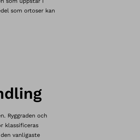
en som uppstår i
edel som ortoser kan
dling
en. Ryggraden och
 klassificeras
 den vanligaste