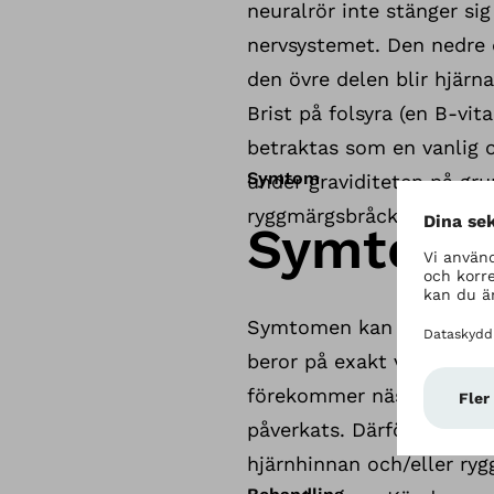
neuralrör inte stänger sig
nervsystemet. Den nedre 
den övre delen blir hjärn
Brist på folsyra (en B-vi
betraktas som en vanlig o
Symtom
under graviditeten på gru
ryggmärgsbråck.
Symtom
Symtomen kan variera kra
beror på exakt var bråcke
förekommer nästan inga s
påverkats. Därför undgår
hjärnhinnan och/eller ryg