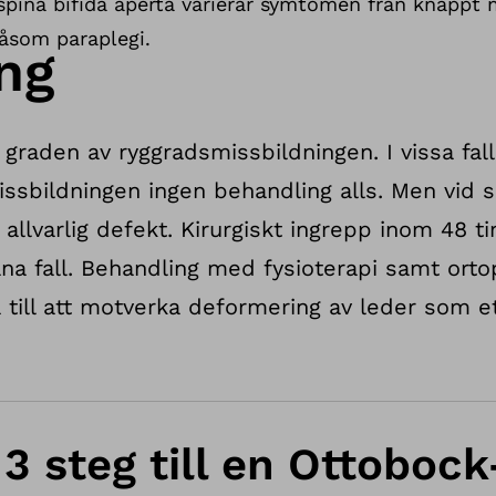
pina bifida aperta varierar symtomen från knappt m
såsom paraplegi.
ng
graden av ryggradsmissbildningen. I vissa fal
issbildningen ingen behandling alls. Men vid s
 allvarlig defekt. Kirurgiskt ingrepp inom 48 
a fall. Behandling med fysioterapi samt orto
 till att motverka deformering av leder som et
: 3 steg till en Ottoboc