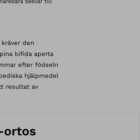
ärkbara besvär till
l kräver den
pina bifida aperta
timmar efter födseln
pediska hjälpmedel
t resultat av
k-ortos