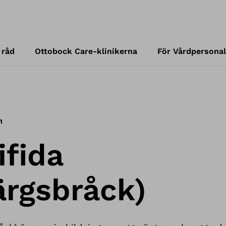
 råd
Ottobock Care-klinikerna
För Vårdpersonal
m
ifida
ärgsbråck)