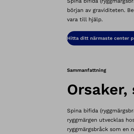
Spina bifida (ryggmärgsb
början av graviditeten. 
vara till hjälp.
Hitta ditt närmaste center p
Sammanfattning
Orsaker,
Spina bifida (ryggmärgsb
ryggmärgen utvecklas hos 
ryggmärgsbråck som en neu