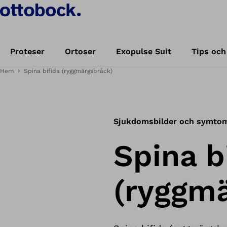
Proteser
Ortoser
Exopulse Suit
Tips och
Hem
Spina bifida (ryggmärgsbråck)
Sjukdomsbilder och symto
Spina b
(ryggm