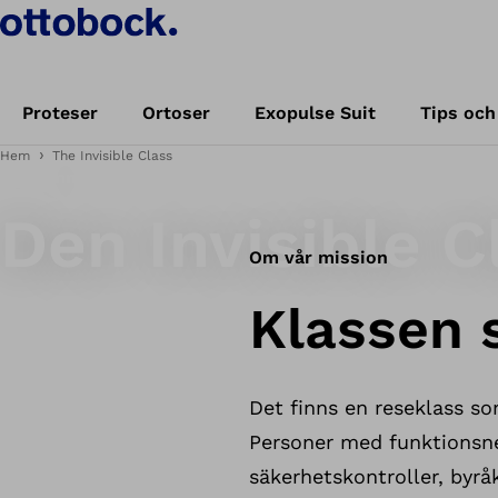
Proteser
Ortoser
Exopulse Suit
Tips och
Hem
The Invisible Class
Välkommen till
Den Invisible C
Om vår mission
Klassen 
Det finns en reseklass s
Personer med funktionsned
säkerhetskontroller, byrå