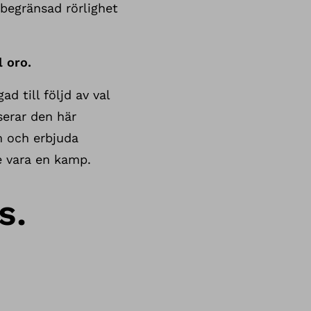
 begränsad rörlighet
l oro.
ad till följd av val
serar den här
em och erbjuda
e vara en kamp.
s.