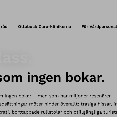
 råd
Ottobock Care-klinikerna
För Vårdpersonal
lass.
som ingen bokar.
om ingen bokar – men som har miljoner resenärer.
sättningar möter hinder överallt: trasiga hissar, i
krati, borttappade rullstolar och otillgängliga turi