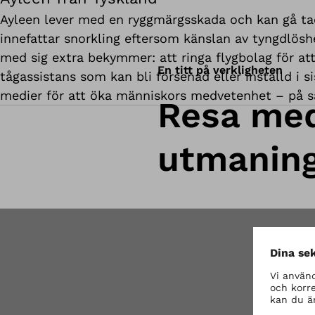
Ayleen lever med en ryggmärgsskada och kan gå tack 
innefattar snorkling eftersom känslan av tyngdlöshe
med sig extra bekymmer: att ringa flygbolag för att 
En titt på verkligheten
tågassistans som kan bli försenad eller inställd i 
medier för att öka människors medvetenhet – på s
Resa med
utmaning