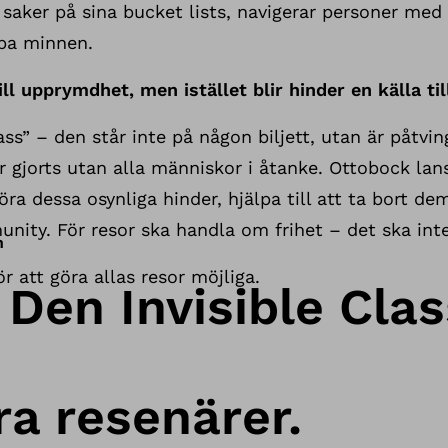
v saker på sina bucket lists, navigerar personer med
apa minnen.
ll upprymdhet, men istället blir hinder en källa til
ass” – den står inte på någon biljett, utan är påtving
 gjorts utan alla människor i åtanke. Ottobock lan
öra dessa osynliga hinder, hjälpa till att ta bort d
nity. För resor ska handla om frihet – det ska int
n
ör att göra allas resor möjliga.
 Den Invisible Clas
ra resenärer.